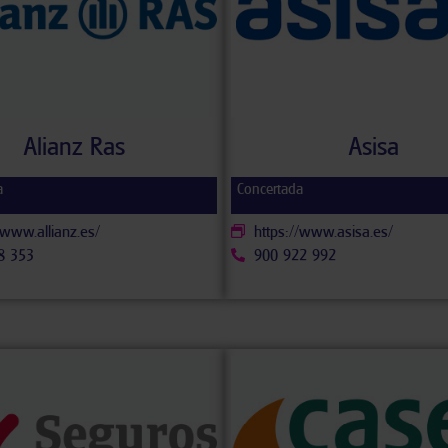
Alianz Ras
Asisa
a
Concertada
/www.allianz.es/
https://www.asisa.es/
8 353
900 922 992