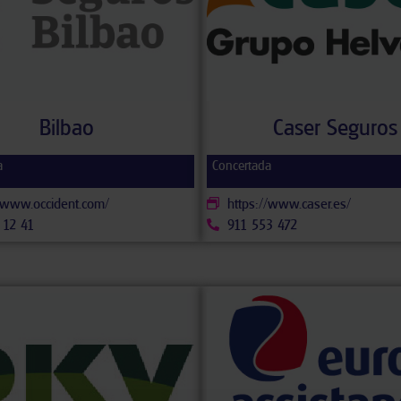
Bilbao
Caser Seguros
a
Concertada
//www.occident.com/
https://www.caser.es/
 12 41
911 553 472