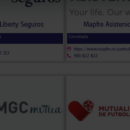
Liberty Seguros
Mapfre Asisteni
a
Concertada
https://www.mapfre.es/particul
2 213
900 822 822