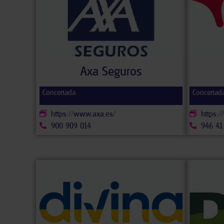
Axa Seguros
Concertada
Concertad
https://www.axa.es/
https:
900 909 014
946 41