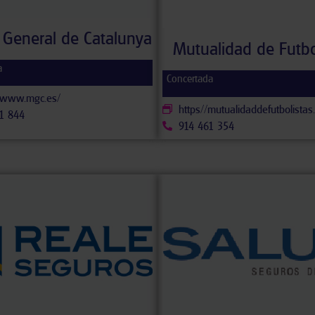
General de Catalunya
Mutualidad de Futbo
a
Concertada
//www.mgc.es/
https//mutualidaddefutbolistas
1 844
914 461 354