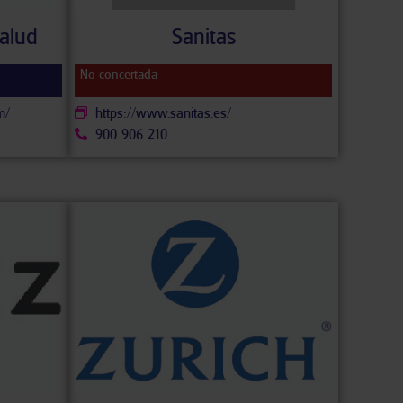
alud
Sanitas
No concertada
m/
https://www.sanitas.es/
900 906 210