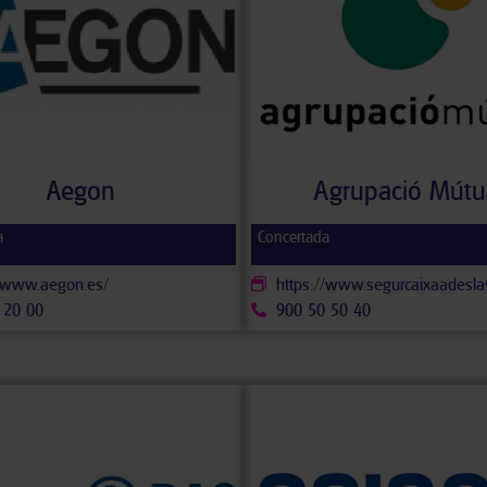
Aegon
Agrupació Mútu
a
Concertada
//www.aegon.es/
https://www.segurcaixaadesla
 20 00
900 50 50 40