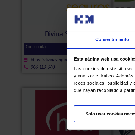
Divina Seguros
Consentimiento
Concertada
Concertad
Esta página web usa cookie
https://divinaseguros.com/
https:/
963 113 340
900 50
Las cookies de este sitio we
y analizar el tráfico. Ademá
redes sociales, publicidad y
que hayan recopilado a parti
Solo usar cookies nece