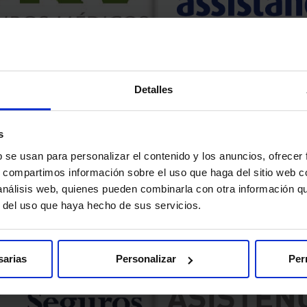
DKV
Europ Assistanc
Detalles
a
Concertada
s
/dkv.es/particulares
https://www.caser.es/
 01 01
911 553 472
b se usan para personalizar el contenido y los anuncios, ofrecer
s, compartimos información sobre el uso que haga del sitio web 
 análisis web, quienes pueden combinarla con otra información q
r del uso que haya hecho de sus servicios.
sarias
Personalizar
Per