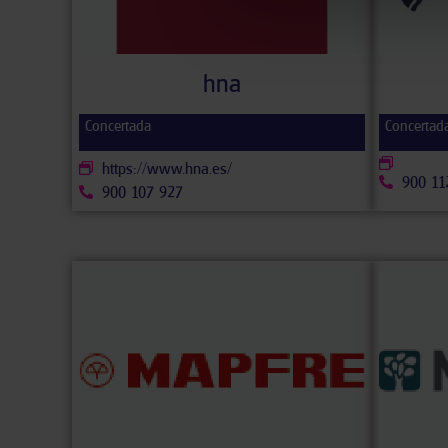
hna
Concertada
Concertad
https://www.hna.es/
900 11
900 107 927