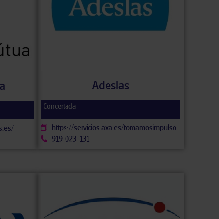
Adeslas
a
Concertada
https://servicios.axa.es/tomamosimpulso
s.es/
919 023 131