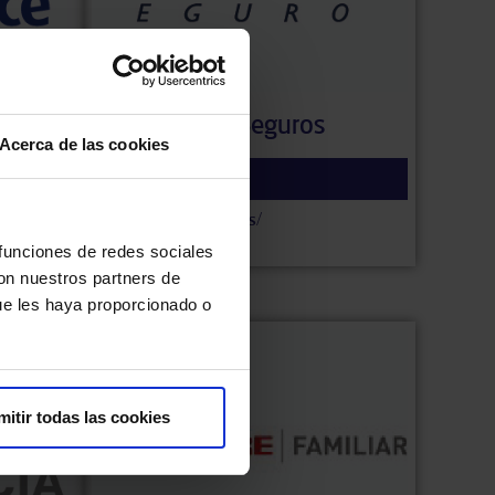
e
FIATC Seguros
Acerca de las cookies
Concertada
https://www.fiatc.es/
917 015 757
 funciones de redes sociales
con nuestros partners de
ue les haya proporcionado o
mitir todas las cookies