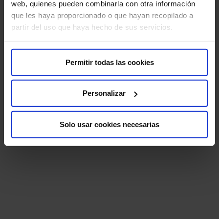
Hospitales
web, quienes pueden combinarla con otra información
que les haya proporcionado o que hayan recopilado a
partir del uso que haya hecho de sus servicios.
Permitir todas las cookies
Personalizar
Solo usar cookies necesarias