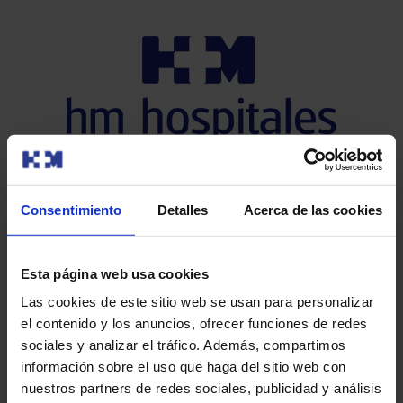
Gracias por su
compra.
Consentimiento
Detalles
Acerca de las cookies
Su pago ha sido realizado
con éxito. En breve le
Esta página web usa cookies
enviaremos un correo
Las cookies de este sitio web se usan para personalizar
el contenido y los anuncios, ofrecer funciones de redes
electrónico con los datos
sociales y analizar el tráfico. Además, compartimos
de su compra.
información sobre el uso que haga del sitio web con
Gracias por confiar en HM
nuestros partners de redes sociales, publicidad y análisis