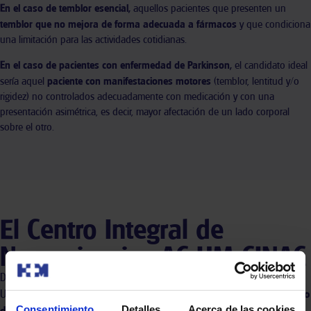
En el caso de temblor esencial,
aquellos pacientes que presenten un
temblor que no mejora de forma adecuada a fármacos
y que condiciona
una limitación para las actividades cotidianas.
En el caso de pacientes con enfermedad de Parkinson,
el candidato ideal
sería aquel
paciente con manifestaciones motores
(temblor, lentitud y/o
rigidez) no controlados adecuadamente con medicación y con una
presentación asimétrica, es decir, mayor afectación de un lado corporal
sobre el otro.
El Centro Integral de
Neurociencias AC HM CINAC
Dirigido por el Dr. José A. Obeso e integrado en el Hospital
Universitario HM Puerta del Sur, HM CINAC es un
centro pionero y uno
Consentimiento
Detalles
Acerca de las cookies
de los más avanzados de Europa
en el área de Neurociencias.