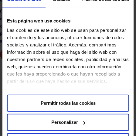
Con una visión vanguardista de asistencia integral y un enfoque
multidisciplinar clínico y experimental, destinado a definir el origen,
Esta página web usa cookies
optimizar el diagnóstico y avanzar en el
tratamiento para los
Las cookies de este sitio web se usan para personalizar
pacientes con enfermedades neurodegenerativas, neurofuncionales
el contenido y los anuncios, ofrecer funciones de redes
y psiquiátricas.
sociales y analizar el tráfico. Además, compartimos
información sobre el uso que haga del sitio web con
Concierta la primera cita
nuestros partners de redes sociales, publicidad y análisis
web, quienes pueden combinarla con otra información
que les haya proporcionado o que hayan recopilado a
partir del uso que haya hecho de sus servicios.
Permitir todas las cookies
Personalizar