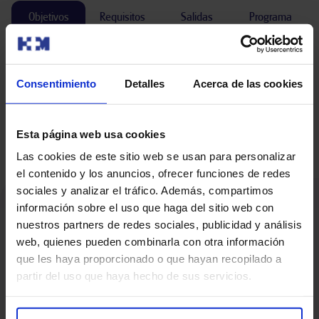
Requisitos
Salidas
Programa
Objetivos
Los objetivos generales de este ciclo formativo serán el
aprendizaje de las actividades preventivas y técnico-asistenciales
Consentimiento
Detalles
Acerca de las cookies
que incluye n, la exploración, la evaluación, la promoción y la
realización de técnicas odontológicas en colaboración con el
odontólogo o médico estomatólogo con criterios de calidad,
Esta página web usa cookies
seguridad y optimización de recursos.
Las cookies de este sitio web se usan para personalizar
el contenido y los anuncios, ofrecer funciones de redes
sociales y analizar el tráfico. Además, compartimos
información sobre el uso que haga del sitio web con
nuestros partners de redes sociales, publicidad y análisis
web, quienes pueden combinarla con otra información
que les haya proporcionado o que hayan recopilado a
+
6000
+
10
 años
partir del uso que haya hecho de sus servicios.
Alumnos formados
De experiencia en la
Formación Profesional
Sanitaria.