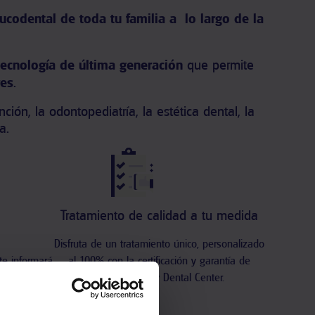
ucodental de toda tu familia a lo largo de la
ecnología de última generación
que permite
res
.
ón, la odontopediatría, la estética dental, la
a.
Tratamiento de calidad a tu medida
Disfruta de un tratamiento único, personalizado
te informará
al 100% con la certificación y garantía de
ar todos los
nuestro Quality Dental Center.
. Servicio
pitales.