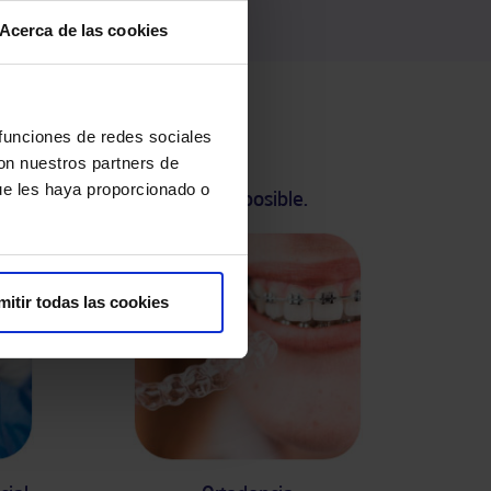
Acerca de las cookies
 funciones de redes sociales
con nuestros partners de
ue les haya proporcionado o
l con el mejor tratamiento posible.
mitir todas las cookies