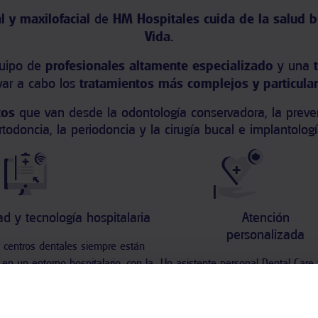
l y maxilofacial
de
HM Hospitales
cuida de la salud b
Vida.
quipo de
profesionales altamente especializado
y una
t
evar a cabo los
tratamientos más complejos y particula
tos
que van desde la odontología conservadora, la prevenci
rtodoncia, la periodoncia y la cirugía bucal e implantologí
d y tecnología hospitalaria
Atención
personalizada
 centros dentales siempre están
 en un entorno hospitalario, con la
Un asistente personal Dental Care 
 de última generación y seguridad
y te ayudará a coordinar y gestion
ue aporta HM Hospitales.
servicios dentales que necesites
gratuito y exclusivo de HM Hos