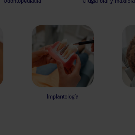
Odontopediatría
Cirugía oral y maxilofa
n
Implantología