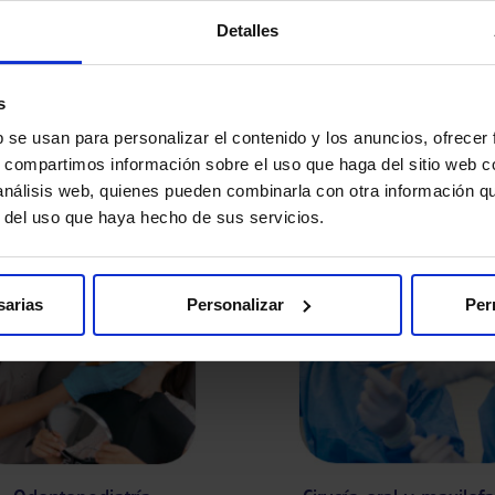
Detalles
s
Nuestros tratamientos
b se usan para personalizar el contenido y los anuncios, ofrecer
s, compartimos información sobre el uso que haga del sitio web 
 análisis web, quienes pueden combinarla con otra información q
 mantenla toda la Vida. Cuidamos de su salud bucodenta
r del uso que haya hecho de sus servicios.
sarias
Personalizar
Per