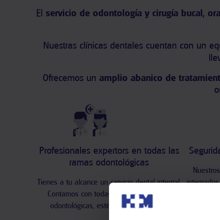
El
s
ervicio de odontología y cirugía bucal, ora
Nuestras clínicas dentales cuentan con un e
ll
Ofrecemos un
amplio abanico de tratamien
o
Profesionales expertors en todas las
Segurida
ramas odontológicas
Nuestros
Tienes a tu alcance un servicio dental integral.
integrados
Contamos con todas las especialidades
tecnología
odontológicas, estéticas y funcionales.
q