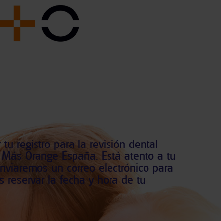
 tu registro para la revisión dental
n Más Orange España. Está atento a tu
enviaremos un correo electrónico para
 reservar la fecha y hora de tu