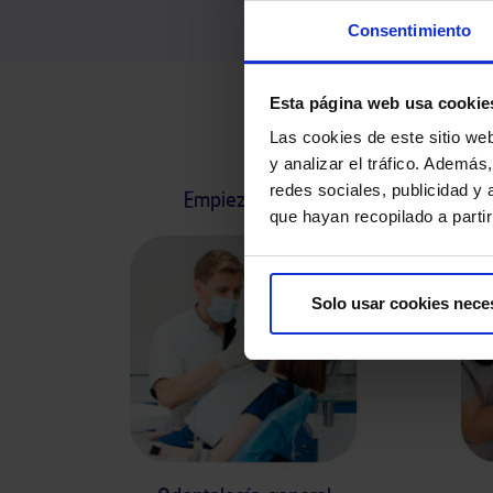
Consentimiento
Esta página web usa cookie
Las cookies de este sitio we
y analizar el tráfico. Ademá
redes sociales, publicidad y
Empieza cada día con una sonrisa y
que hayan recopilado a parti
Solo usar cookies nece