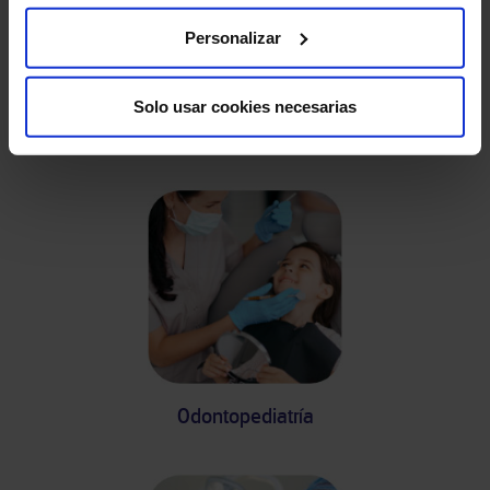
Personalizar
Solo usar cookies necesarias
Odontología general
Odontopediatría