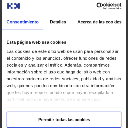
Tratamiento de calidad a tu medida
Disfruta de un tratamiento único, personalizado al 100% con la
certificación y garantía de nuestro Quality Dental Center.
Consentimiento
Detalles
Acerca de las cookies
Esta página web usa cookies
Las cookies de este sitio web se usan para personalizar
Nuestros tratamientos
el contenido y los anuncios, ofrecer funciones de redes
sociales y analizar el tráfico. Además, compartimos
Empieza cada día con una sonrisa y mantenla toda la
información sobre el uso que haga del sitio web con
nuestros partners de redes sociales, publicidad y análisis
Vida. Cuidamos de su salud bucodental con el mejor
web, quienes pueden combinarla con otra información
tratamiento posible.
que les haya proporcionado o que hayan recopilado a
partir del uso que haya hecho de sus servicios.
Permitir todas las cookies