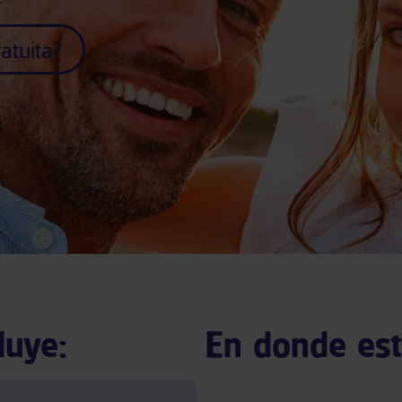
atuita?
luye:
En donde es