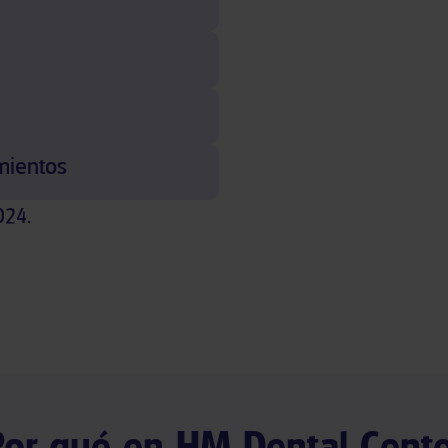
mientos
024.
Por qué en HM Dental Cente