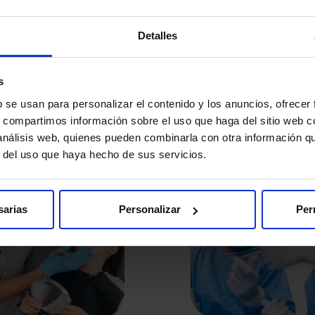
ue aporta HM Hospitales.
servicios dentales que necesites
gratuito y exclusivo de HM Hos
Detalles
s
Nuestros tratamientos
b se usan para personalizar el contenido y los anuncios, ofrecer
s, compartimos información sobre el uso que haga del sitio web 
 análisis web, quienes pueden combinarla con otra información q
 mantenla toda la Vida. Cuidamos de su salud bucodenta
r del uso que haya hecho de sus servicios.
sarias
Personalizar
Per