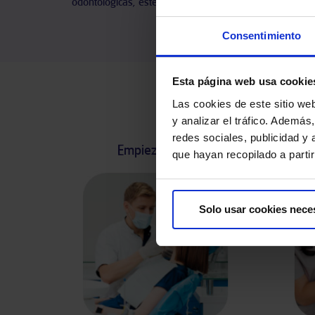
odontológicas, estéticas y funcionales.
q
Consentimiento
Esta página web usa cookie
Las cookies de este sitio we
y analizar el tráfico. Ademá
redes sociales, publicidad y
Empieza cada día con una sonrisa y
que hayan recopilado a parti
Solo usar cookies nece