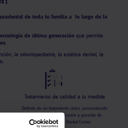
ucodental de toda tu familia a lo largo de la
ecnología de última generación
que permite
res
.
ón, la odontopediatría, la estética dental, la
a.
Tratamiento de calidad a tu medida
Disfruta de un tratamiento único, personalizado
te informará
al 100% con la certificación y garantía de
ar todos los
nuestro Quality Dental Center.