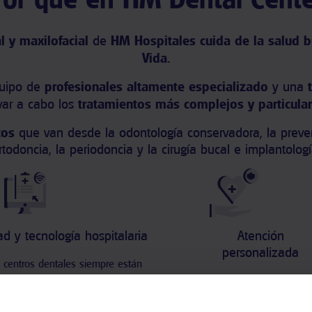
l y maxilofacial
de
HM Hospitales
cuida de la salud b
Vida.
quipo de
profesionales altamente especializado
y una
t
evar a cabo los
tratamientos más complejos y particula
tos
que van desde la odontología conservadora, la prevenci
rtodoncia, la periodoncia y la cirugía bucal e implantologí
d y tecnología hospitalaria
Atención
personalizada
 centros dentales siempre están
 en un entorno hospitalario, con la
Un asistente personal Dental Care 
 de última generación y seguridad
y te ayudará a coordinar y gestion