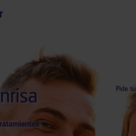
nrisa
Pide tu
ratamientos
.