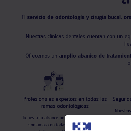
El
s
ervicio de odontología y cirugía bucal, ora
Nuestras clínicas dentales cuentan con un e
ll
Ofrecemos un
amplio abanico de tratamien
o
Profesionales expertors en todas las
Segurida
ramas odontológicas
Nuestros
Tienes a tu alcance un servicio dental integral.
integrados
Contamos con todas las especialidades
tecnología