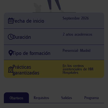
Septiembre 2026
Fecha de inicio
2 años académicos
Duración
Presencial: Madrid
Tipo de formación
En los centros
Prácticas
asistenciales de HM
garantizadas
Hospitales
Requisitos
Salidas
Programa
Objetivos