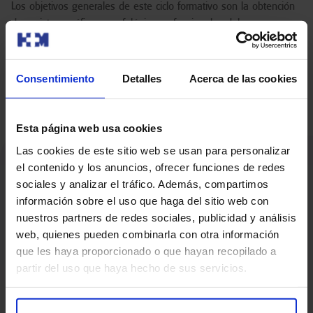
Los objetivos generales de este ciclo formativo son la obtención
de registros gráficos, morfológicos o funcionales del cuerpo
humano, con fines diagnósticos o terapéuticos, a partir de la
prescripción facultativa utilizando equipos de diagnóstico por
imagen y de medicina nuclear, asistiendo al paciente durante su
Consentimiento
Detalles
Acerca de las cookies
estancia en la unidad y aplicando protocolos de radioprotección y
de garantía de calidad.
Esta página web usa cookies
Las cookies de este sitio web se usan para personalizar
el contenido y los anuncios, ofrecer funciones de redes
sociales y analizar el tráfico. Además, compartimos
información sobre el uso que haga del sitio web con
nuestros partners de redes sociales, publicidad y análisis
+
6000
+
10
 años
web, quienes pueden combinarla con otra información
Alumnos formados
De experiencia en la
que les haya proporcionado o que hayan recopilado a
Formación Profesional
partir del uso que haya hecho de sus servicios.
Sanitaria.