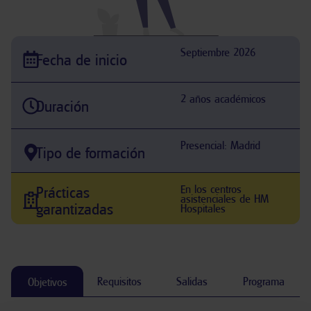
Septiembre 2026
Fecha de inicio
2 años académicos
Duración
Presencial: Madrid
Tipo de formación
En los centros
Prácticas
asistenciales de HM
garantizadas
Hospitales
Requisitos
Salidas
Programa
Objetivos