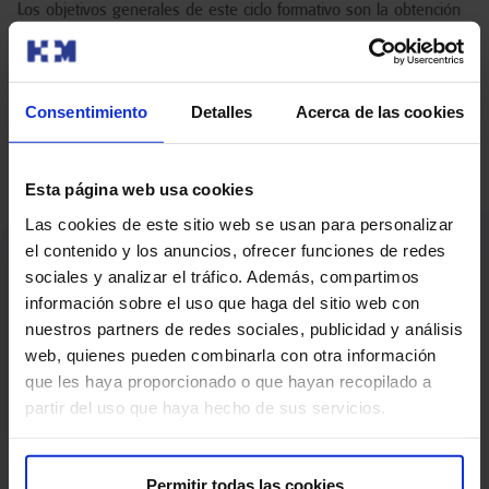
Los objetivos generales de este ciclo formativo son la obtención
de registros gráficos, morfológicos o funcionales del cuerpo
humano, con fines diagnósticos o terapéuticos, a partir de la
prescripción facultativa utilizando equipos de diagnóstico por
Consentimiento
Detalles
Acerca de las cookies
imagen y de medicina nuclear, asistiendo al paciente durante su
estancia en la unidad y aplicando protocolos de radioprotección y
de garantía de calidad.
Esta página web usa cookies
Las cookies de este sitio web se usan para personalizar
el contenido y los anuncios, ofrecer funciones de redes
sociales y analizar el tráfico. Además, compartimos
información sobre el uso que haga del sitio web con
nuestros partners de redes sociales, publicidad y análisis
+
6000
+
10
 años
web, quienes pueden combinarla con otra información
que les haya proporcionado o que hayan recopilado a
Alumnos formados
De experiencia en la
Formación Profesional
partir del uso que haya hecho de sus servicios.
Sanitaria.
Permitir todas las cookies