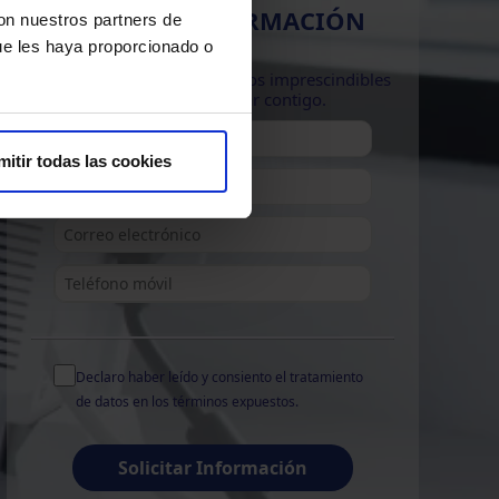
SOLICITA INFORMACIÓN
con nuestros partners de
ue les haya proporcionado o
Por favor introduzca los datos imprescindibles
para poder contactar contigo.
mitir todas las cookies
Declaro haber leído y consiento el
tratamiento
de datos
en los términos expuestos.
Solicitar Información