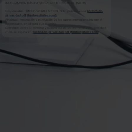
INFORMACIÓN BÁSICA SOBRE PROTECCIÓN DE DATOS
politica-de-
Responsable: HM HOSPITALES 1989, S.A. (detalladas en
privacidad.pdf (hmhospitales.com)
)
Finalidad:
Inscripción y tramitación de los cursos promocionados por el
responsable, en el caso que autorice.
Derechos: Acceder, rectificar y suprimir los datos, así como otros derechos,
politica-de-
privacidad.pdf (hmhospitales.com
como se explica en
)