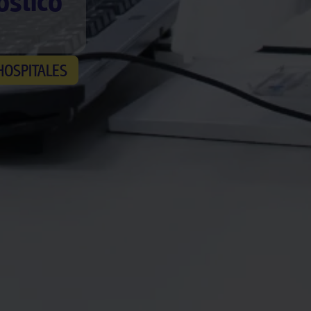
óstico
HOSPITALES