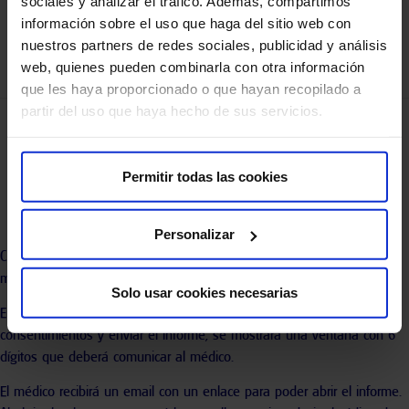
sociales y analizar el tráfico. Además, compartimos
información sobre el uso que haga del sitio web con
♦ Mapfre Centros Médicos
nuestros partners de redes sociales, publicidad y análisis
web, quienes pueden combinarla con otra información
♦ Quirónsalud
que les haya proporcionado o que hayan recopilado a
partir del uso que haya hecho de sus servicios.
Comparta sus informes de manera
ágil y sencilla
Permitir todas las cookies
Personalizar
Compartir sus informes a nivel de grupo hospitalario, centro médico o
médico.
Solo usar cookies necesarias
En el caso de seleccionar un médico en concreto, tras aceptar los
consentimientos y enviar el informe, se mostrará una ventana con 6
dígitos que deberá comunicar al médico.
El médico recibirá un email con un enlace para poder abrir el informe.