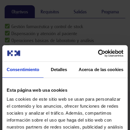
Requisitos
Salidas
Programa
Objetivos
Gestión farmacéutica y control de stock
Dispensación y atención al paciente
Operaciones básicas de laboratorio y análisis
Elaboración de fórmulas y preparados
Aplicación de normas de calidad y protocolos
Primeros auxilios y hábitos saludables
Gestión administrativa en farmacia
Consentimiento
Detalles
Acerca de las cookies
Desarrollo profesional y empleabilidad
Esta página web usa cookies
Las cookies de este sitio web se usan para personalizar
el contenido y los anuncios, ofrecer funciones de redes
sociales y analizar el tráfico. Además, compartimos
información sobre el uso que haga del sitio web con
+
6000
+
10
 años
nuestros partners de redes sociales, publicidad y análisis