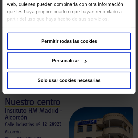
web, quienes pueden combinarla con otra información
Alumnos formados
De experiencia en la
que les haya proporcionado o que hayan recopilado a
Formación Profesional
partir del uso que haya hecho de sus servicios.
Sanitaria.
Permitir todas las cookies
Prioridad de
100
%
contratación
Personalizar
Prácticas garantizadas en HM
Bolsa propia de empleo
Hospitales
Solo usar cookies necesarias
Nuestro centro
Instituto HM Madrid -
Alcorcón
Calle Industrias nº 12. 28923.
Alcorcón