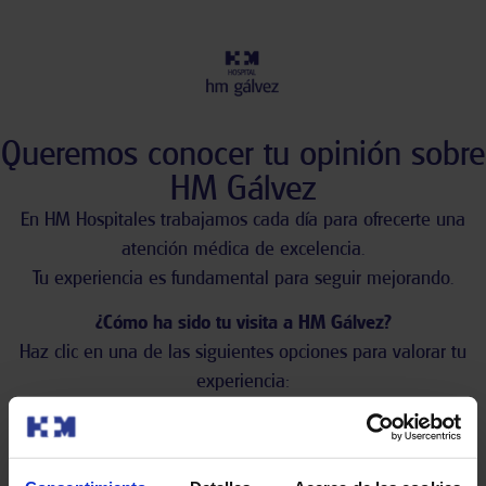
Queremos conocer tu opinión sobre
HM Gálvez
En HM Hospitales trabajamos cada día para ofrecerte una
atención médica de excelencia.
Tu experiencia es fundamental para seguir mejorando.
¿Cómo ha sido tu visita a HM Gálvez?
Haz clic en una de las siguientes opciones para valorar tu
experiencia: