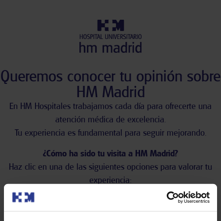
Queremos conocer tu opinión sobre
HM Madrid
En HM Hospitales trabajamos cada día para ofrecerte una
atención médica de excelencia.
Tu experiencia es fundamental para seguir mejorando.
¿Cómo ha sido tu visita a HM Madrid?
Haz clic en una de las siguientes opciones para valorar tu
experiencia: