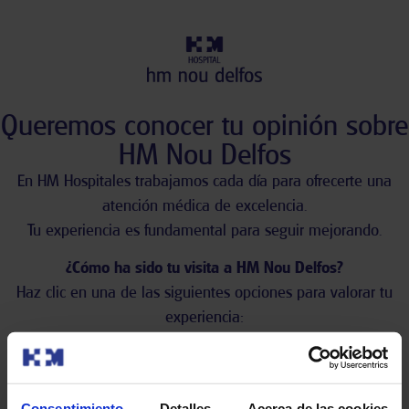
Queremos conocer tu opinión sobre
HM Nou Delfos
En HM Hospitales trabajamos cada día para ofrecerte una
atención médica de excelencia.
Tu experiencia es fundamental para seguir mejorando.
¿Cómo ha sido tu visita a HM Nou Delfos?
Haz clic en una de las siguientes opciones para valorar tu
experiencia:
Consentimiento
Detalles
Acerca de las cookies