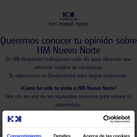
Queremos conocer tu opinión sobre
HM Nuevo Norte
En HM Hospitales trabajamos cada día para ofrecerte una
atención médica de excelencia.
Tu experiencia es fundamental para seguir mejorando.
¿Cómo ha sido tu visita a HM Nuevo Norte?
Haz clic en una de las siguientes opciones para valorar tu
experiencia:
Consentimiento
Detalles
Acerca de las cookies