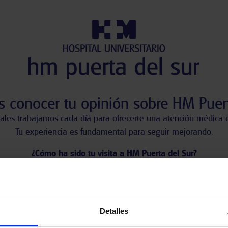
 conocer tu opinión sobre HM Puert
ales trabajamos cada día para ofrecerte una atención médica d
Tu experiencia es fundamental para seguir mejorando.
¿Cómo ha sido tu visita a HM Puerta del Sur?
 clic en una de las siguientes opciones para valorar tu experien
Detalles