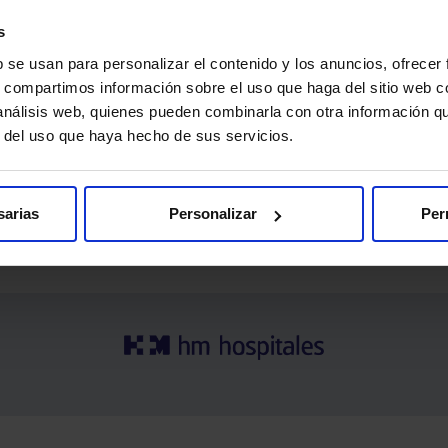
s
b se usan para personalizar el contenido y los anuncios, ofrecer
s, compartimos información sobre el uso que haga del sitio web 
 análisis web, quienes pueden combinarla con otra información q
ma y nos ayuda a seguir mejorando la calidad asistencial que 
r del uso que haya hecho de sus servicios.
¡Gracias por confiar en nosotros!
sarias
Personalizar
Per