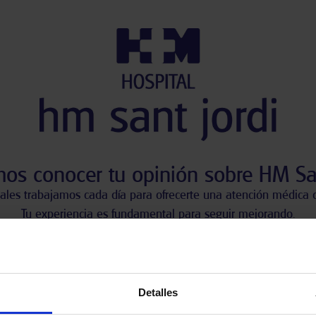
os conocer tu opinión sobre HM San
ales trabajamos cada día para ofrecerte una atención médica d
Tu experiencia es fundamental para seguir mejorando.
¿Cómo ha sido tu visita a HM Sant Jordi?
 clic en una de las siguientes opciones para valorar tu experien
Detalles