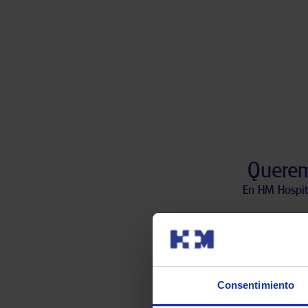
Querem
En HM Hospit
Haz
Consentimiento