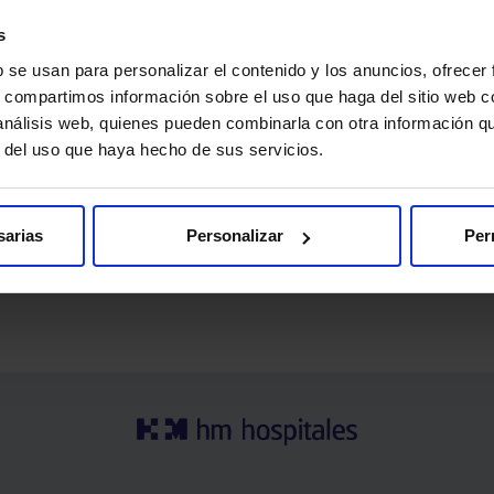
s
b se usan para personalizar el contenido y los anuncios, ofrecer
s, compartimos información sobre el uso que haga del sitio web 
 análisis web, quienes pueden combinarla con otra información q
r del uso que haya hecho de sus servicios.
ma y nos ayuda a seguir mejorando la calidad asistencial que 
¡Gracias por confiar en nosotros!
sarias
Personalizar
Per