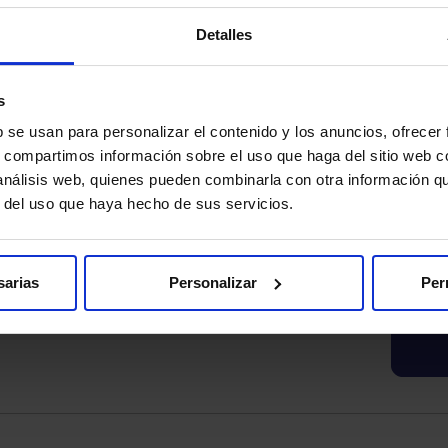
Detalles
s
b se usan para personalizar el contenido y los anuncios, ofrecer
fecha de nacimiento y NIP. El
s, compartimos información sobre el uso que haga del sitio web 
encontrará en el email o SMS
 análisis web, quienes pueden combinarla con otra información q
ntacto.
r del uso que haya hecho de sus servicios.
cación solicitará
trado el menor de edad,
Número de Identificación del
sarias
Personalizar
Per