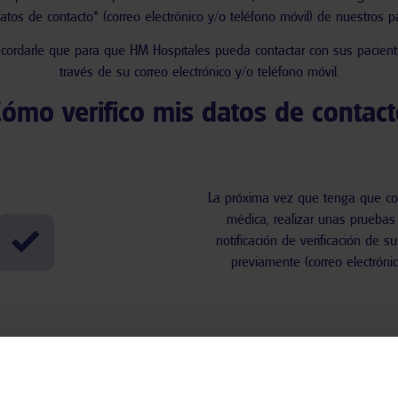
atos de contacto* (correo electrónico y/o teléfono móvil) de nuestros p
recordarle que para que
HM Hospitales
pueda contactar con sus paciente
través de su correo electrónico y/o teléfono móvil.
Cómo verifico mis datos de contact
La próxima vez que tenga que co
médica, realizar unas pruebas
notificación de verificación de s
previamente (correo electrónic