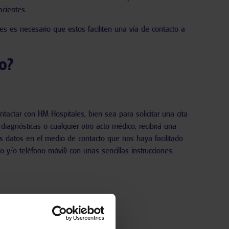
acientes.
s es necesario que estos faciliten una vía de contacto a
o?
ntactar con
HM Hospitales
, bien sea para solicitar una cita
 diagnósticas o cualquier otro acto médico,
recibirá una
us datos
en el medio de contacto que nos haya facilitado
o y/o teléfono móvil) con unas sencillas instrucciones.