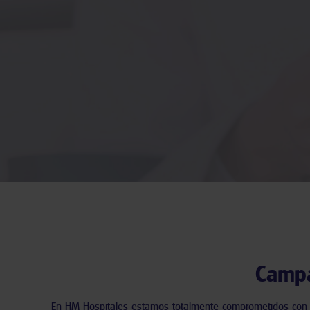
Campa
En
HM Hospitales
estamos totalmente comprometidos con la