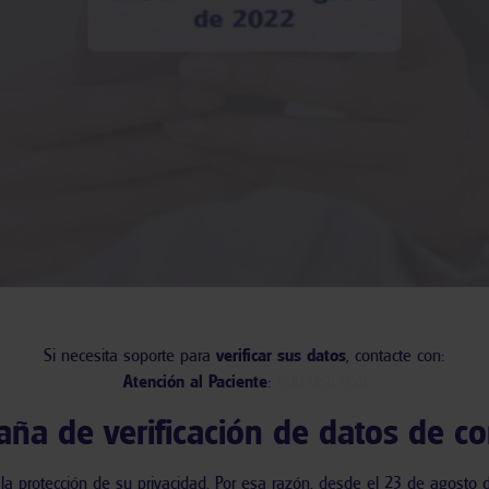
Si necesita soporte para
verificar sus datos
, contacte con:
Atención al Paciente
:
800 088 050
ña de verificación de datos de co
 protección de su privacidad. Por esa razón, desde el
23 de agosto 