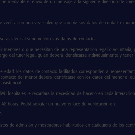
ue mediante el envío de un mensaje a la siguiente dirección de corre
 de verificación una vez, salvo que cambie sus datos de contacto, mom
so asistencial si no verifica sus datos de contacto.
cir menores o que necesitan de una representación legal o voluntaria
cargo del tutor legal, quien deberá identificarse individualmente y tener
 edad, los datos de contacto facilitados corresponden al representante
de contacto del menor deberá identificarse con los datos del menor al 
asistencial.
 HM Hospitales le recordará la necesidad de hacerlo en cada interacción
s 48 horas. Podrá solicitar un nuevo enlace de verificación en:
0.
s de admisión y mostradores habilitados en cualquiera de los centro