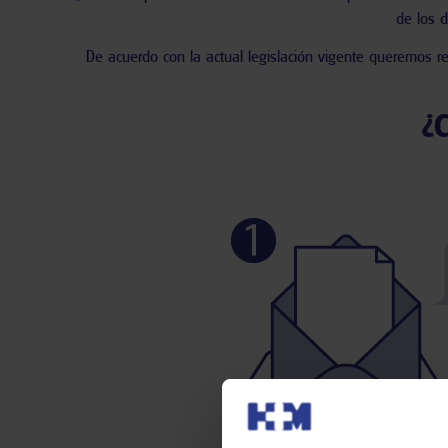
de los d
De acuerdo con la actual legislación vigente queremos 
¿