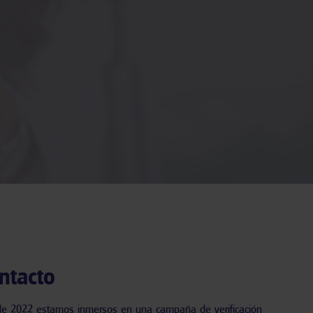
ntacto
de 2022
estamos inmersos en una campaña de verificación